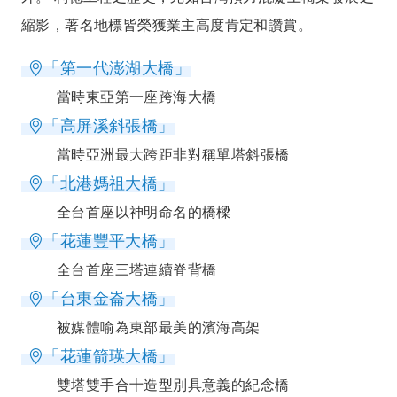
縮影，著名地標皆榮獲業主高度肯定和讚賞。
「第一代澎湖大橋」
當時東亞第一座跨海大橋
「高屏溪斜張橋」
當時亞洲最大跨距非對稱單塔斜張橋
「北港媽祖大橋」
全台首座以神明命名的橋樑
「花蓮豐平大橋」
全台首座三塔連續脊背橋
「台東金崙大橋」
被媒體喻為東部最美的濱海高架
「花蓮箭瑛大橋」
雙塔雙手合十造型別具意義的紀念橋