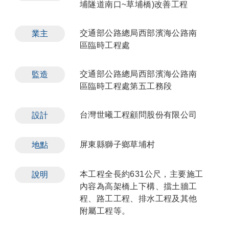
埔隧道南口~草埔橋)改善工程
交通部公路總局西部濱海公路南
業主
區臨時工程處
交通部公路總局西部濱海公路南
監造
區臨時工程處第五工務段
台灣世曦工程顧問股份有限公司
設計
屏東縣獅子鄉草埔村
地點
本工程全長約631公尺，主要施工
說明
內容為高架橋上下構、擋土牆工
程、路工工程、排水工程及其他
附屬工程等。