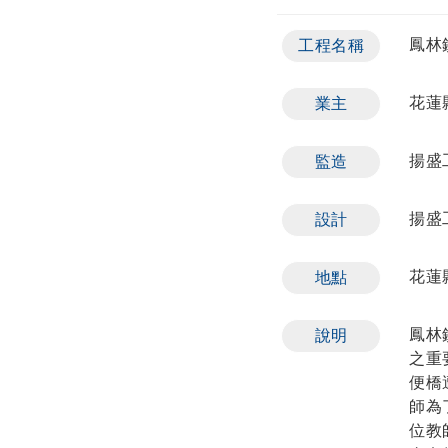
鳳林
工程名稱
花蓮
業主
揚盛
監造
揚盛
設計
花蓮
地點
鳳林
說明
之重
便橋
師為
位教