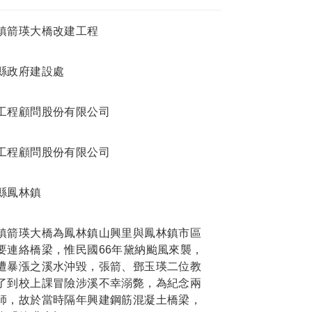
鎮箭瑛大橋改建工程
縣政府建設處
工程顧問股份有限公司
工程顧問股份有限公司
縣鳳林鎮
鎮箭瑛大橋為鳳林鎮山興里與鳳林鎮市區
要連絡橋梁，惟民國66年黛納颱風來襲，
遭暴漲之溪水沖毀，張箭、鄧玉瑛二位教
了到校上課冒險涉溪不幸溺斃，為紀念兩
師，故於當時隔年興建鋼筋混凝土橋梁，