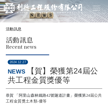
活動訊息
活動訊息
Recent news
2024.12.27
【賀】榮獲第24屆公
NEWS
共工程金質獎優等
恭賀 「阿里山森林鐵路42號隧道計畫」榮獲第24
屆公共
工程金質獎土木類-
優等